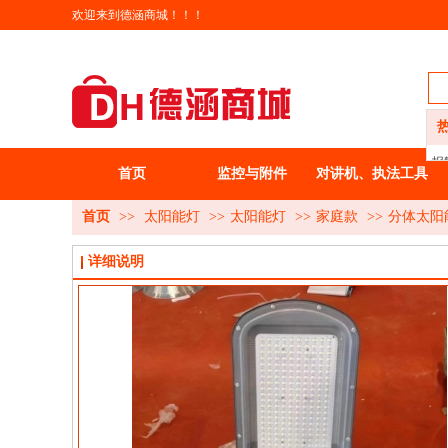
欢迎来到德涵商城！！！
报
首页
监控与附件
对讲机、执法工具
智
装
首页
>>
太阳能灯
>>
太阳能灯
>>
家庭款
>>
分体太阳
办
农
详细说明
家
女
男
卫
洗