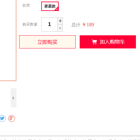
款类
家庭款
+
￥189
购买数量
总计
-
收藏