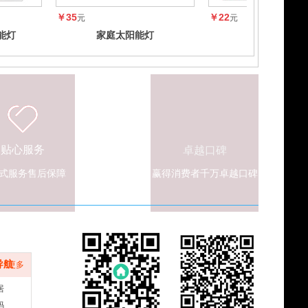
￥35
￥22
元
元
能灯
家庭太阳能灯
家庭太阳能灯
贴心服务
卓越口碑
式服务售后保障
赢得消费者千万卓越口碑
航
导航
更多
居
码