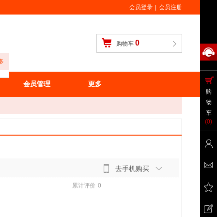
会员登录
|
会员注册
0
购物车
多
会员管理
更多
购
物
车
(
0
)
去手机购买
累计评价
0