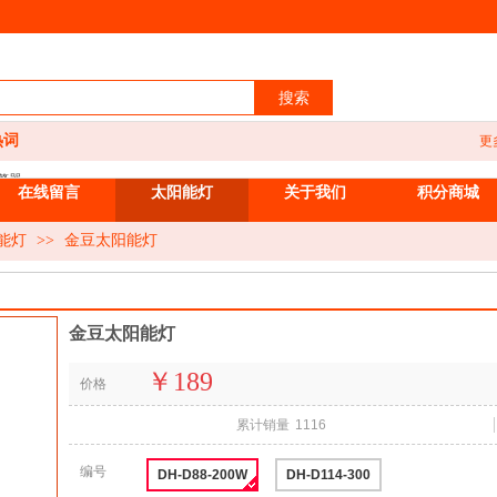
搜索
热词
更
警器
在线留言
太阳能灯
关于我们
积分商城
能家居
饰建材
能灯
>>
金豆太阳能灯
公用品
副产品
饰家纺
金豆太阳能灯
装
装
￥189
价格
具
化
累计销量
1116
编号
DH-D88-200W
DH-D114-300