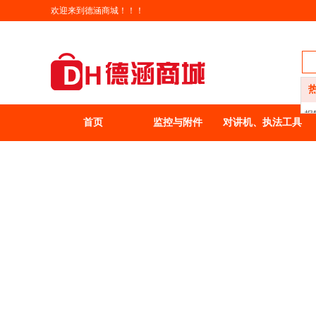
欢迎来到德涵商城！！！
报
首页
监控与附件
对讲机、执法工具
智
装
办
农
家
女
男
卫
洗