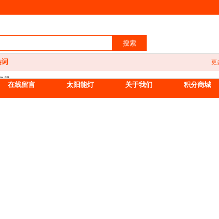
搜索
热词
更
警器
在线留言
太阳能灯
关于我们
积分商城
能家居
饰建材
公用品
副产品
饰家纺
装
装
具
化